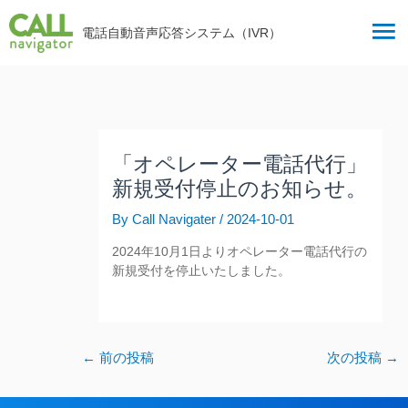
内
投
電話自動音声応答システム（IVR）
容
稿
を
ナ
ス
ビ
キ
ゲ
ッ
ー
プ
シ
「オペレーター電話代行」
ョ
新規受付停止のお知らせ。
ン
By
Call Navigater
/
2024-10-01
2024年10月1日よりオペレーター電話代行の
新規受付を停止いたしました。
←
前の投稿
次の投稿
→