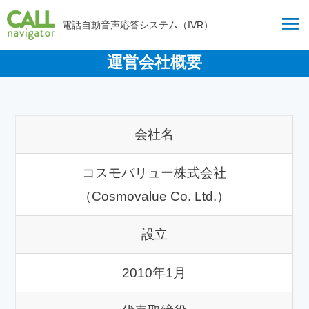
内
電話自動音声応答システム（IVR）
容
を
運営会社概要
ス
キ
ッ
プ
会社名
コスモバリュー株式会社
（Cosmovalue Co. Ltd.）
設立
2010年1月